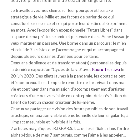
activité professionnelle de coach en singularité.
Je travaille avec mes clients sur leur pourquoi et leur axe
stratégique de vie. Mille et une façons de parler de ce qui
constitue leur essence et ce qui porte leur destin qui s’expriment
en mots. Avec l’exposition exceptionnelle “Futurs Libres” dans
l’espace de ma précieuse amie et partenaire d’art, Anne Dassac je
veux marquer un passage. Une borne dans un parcours : le mien
et celui de 7 artistes que j’accompagne et qui m’accompagnent
depuis plusieurs dizaines d’années pour certains.
Deux ans de silence et de transformation(s) personnelles depuis
la dernière exposition “Cycles de la vie” avec
Kaoru Tsuzawa
le
20 juin 2020. Des gilets jaunes à la pandémie, les obstacles ont
été nombreux. Il est temps de remettre de l’art vivant dans ma
vie et continuer dans ma mission d’accompagnement d’artistes,
créateurs d’une oeuvre visible en contrepoint de la révélation du
talent de tout un chacun créateur de lui-même.
Chacun va partager une vision des futurs possibles de son travail
artistique, émanation visible et émotionnelle de leur singularité, à
l’impact mesurable et invisible à la fois.
7 artistes magnifiques : B.D.F.P.R.S.T. … ou les initiales dans l’ordre
alphabétique de mes 7 samouraïs, comme j’aime à les appeler…