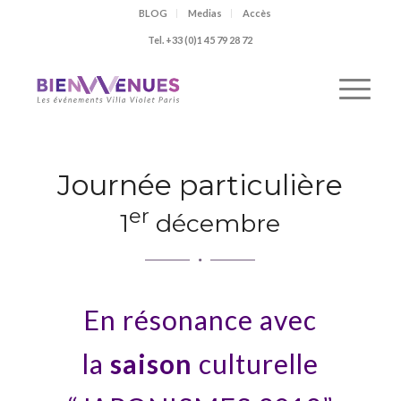
BLOG
Medias
Accès
Tel. +33 (0)1 45 79 28 72
Journée particulière
er
1
décembre
En résonance avec
la
saison
culturelle