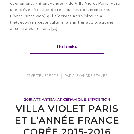
événements « Bienvvenues » de Villa Violet Paris, voici
une brève sélection de ressources documentaires
(livres, sites web) qui aideront nos visiteurs à
(re)découvrir cette culture, à s’initier aux pratiques
ancestrales de l’art, […]
Lire la suite
/
22 SEPTEMBRE 2015
PAR
ALEXANDRE SZAMES
2015
,
ART
,
ARTISANAT
,
CÉRAMIQUE
,
EXPOSITION
VILLA VIOLET PARIS
ET L’ANNÉE FRANCE
CORÉE 2015-2016