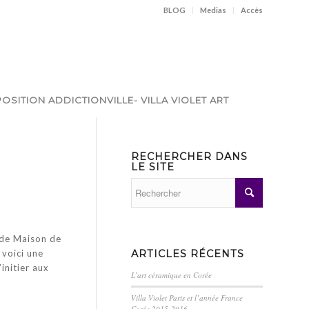
BLOG
Medias
Accès
OSITION ADDICTIONVILLE- VILLA VIOLET ART
RECHERCHER DANS
LE SITE
nde Maison de
ARTICLES RÉCENTS
 voici une
initier aux
L’art céramique en Corée
Villa Violet Paris et l’année France
Corée 2015-2016