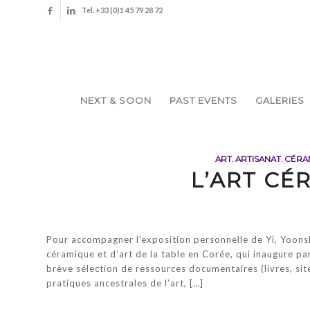
Tel. +33 (0)1 45 79 28 72
NEXT & SOON
PAST EVENTS
GALERIES
ART
,
ARTISANAT
,
CÉRA
L’ART CÉ
Pour accompagner l’exposition personnelle de Yi, Yoonsh
céramique et d’art de la table en Corée, qui inaugure pa
brève sélection de ressources documentaires (livres, site
pratiques ancestrales de l’art, […]